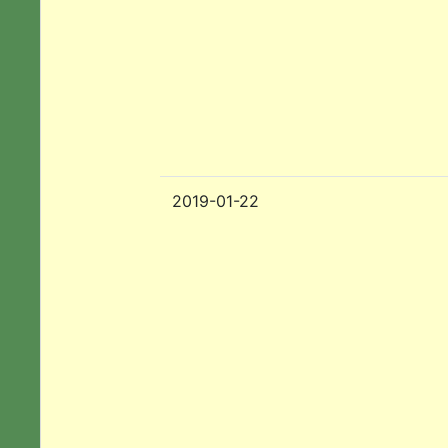
2019-01-22