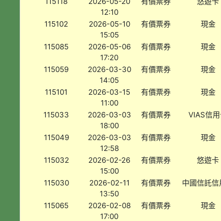
115118
2026-05-20
有價票券
悠遊卡
12:10
115102
2026-05-10
有價票券
現金
15:05
115085
2026-05-06
有價票券
現金
17:20
115059
2026-03-30
有價票券
現金
14:05
115101
2026-03-15
有價票券
現金
11:00
115033
2026-03-03
有價票券
VIAS信
18:00
115049
2026-03-03
有價票券
現金
12:58
115032
2026-02-26
有價票券
悠遊卡
15:00
115030
2026-02-11
有價票券
中國信託信
13:50
115065
2026-02-08
有價票券
現金
17:00