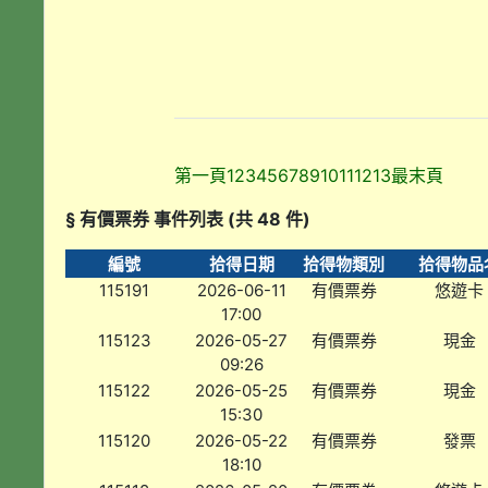
第一頁
1
2
3
4
5
6
7
8
9
10
11
12
13
最末頁
§ 有價票券 事件列表 (共 48 件)
編號
拾得日期
拾得物類別
拾得物品
115191
2026-06-11
有價票券
悠遊卡
17:00
115123
2026-05-27
有價票券
現金
09:26
115122
2026-05-25
有價票券
現金
15:30
115120
2026-05-22
有價票券
發票
18:10