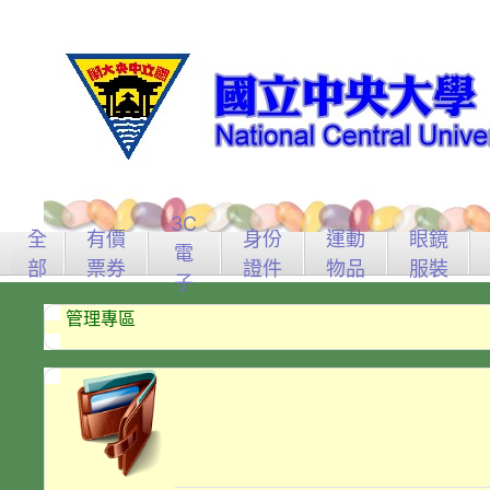
3C
全
有價
身份
運動
眼鏡
電
部
票券
證件
物品
服裝
子
管理專區