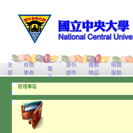
3C
全
有價
身份
運動
眼鏡
電
部
票券
證件
物品
服裝
子
管理專區