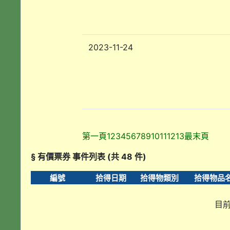
2023-11-24
第一頁
1
2
3
4
5
6
7
8
9
10
11
12
13
最末頁
§ 有價票券 事件列表 (共 48 件)
編號
拾得日期
拾得物類別
拾得物品
目前