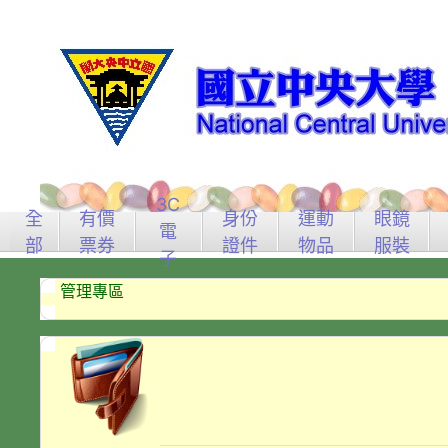
3C
全
有價
身份
運動
眼鏡
電
部
票券
證件
物品
服裝
子
管理專區