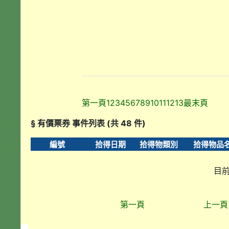
第一頁
1
2
3
4
5
6
7
8
9
10
11
12
13
最末頁
§ 有價票券 事件列表 (共 48 件)
編號
拾得日期
拾得物類別
拾得物品
目前
第一頁
上一頁