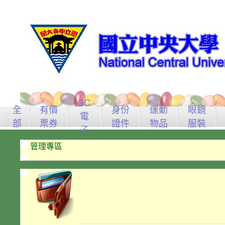
3C
全
有價
身份
運動
眼鏡
電
部
票券
證件
物品
服裝
子
管理專區