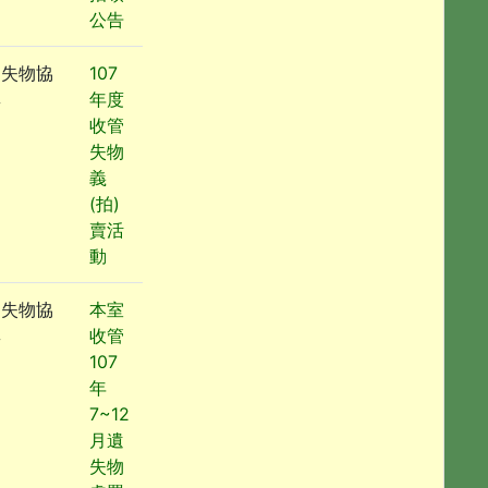
公告
遺失物協
107
尋
年度
收管
失物
義
(拍)
賣活
動
遺失物協
本室
尋
收管
107
年
7~12
月遺
失物