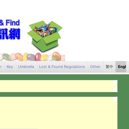
h
Key
Umbrella
Lost & Found Regulations
Other
繁中
Engli