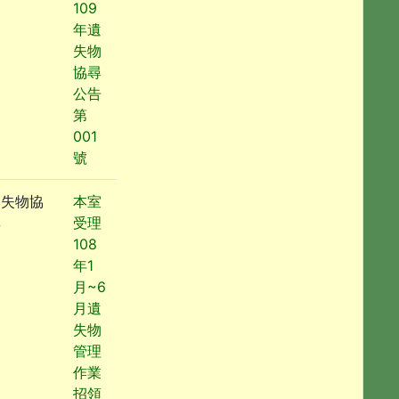
109
年遺
失物
協尋
公告
第
001
號
遺失物協
本室
尋
受理
108
年1
月~6
月遺
失物
管理
作業
招領