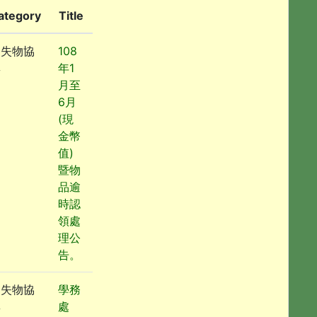
ategory
Title
遺失物協
108
尋
年1
月至
6月
(現
金幣
值)
暨物
品逾
時認
領處
理公
告。
遺失物協
學務
尋
處