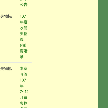
公告
遺失物協
107
尋
年度
收管
失物
義
(拍)
賣活
動
遺失物協
本室
尋
收管
107
年
7~12
月遺
失物