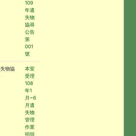
109
年遺
失物
協尋
公告
第
001
號
遺失物協
本室
尋
受理
108
年1
月~6
月遺
失物
管理
作業
招領