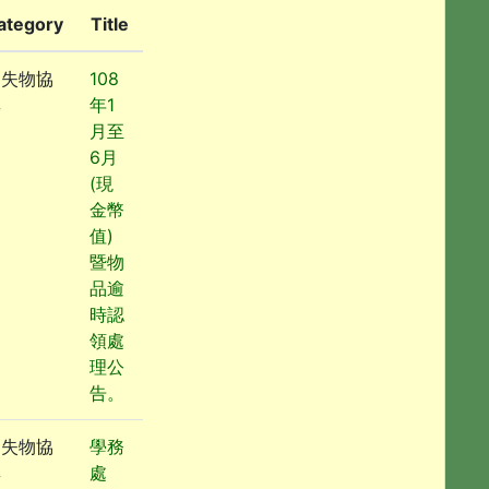
ategory
Title
遺失物協
108
尋
年1
月至
6月
(現
金幣
值)
暨物
品逾
時認
領處
理公
告。
遺失物協
學務
尋
處