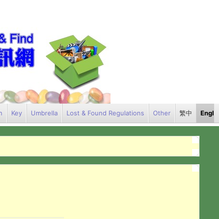
h
Key
Umbrella
Lost & Found Regulations
Other
繁中
Engli