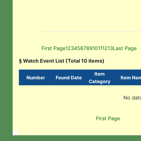
First Page
1
2
3
4
5
6
7
8
9
10
11
12
13
Last Page
§ Watch Event List (Total 10 items)
Item
Number
Found Date
Item Na
Category
No data
First Page