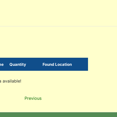
me
Quantity
Found Location
 available!
Previous