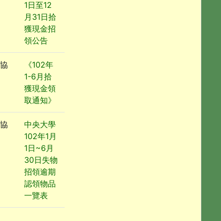
1日至12
月31日拾
獲現金招
領公告
協
《102年
1-6月拾
獲現金領
取通知》
協
中央大學
102年1月
1日~6月
30日失物
招領逾期
認領物品
一覽表