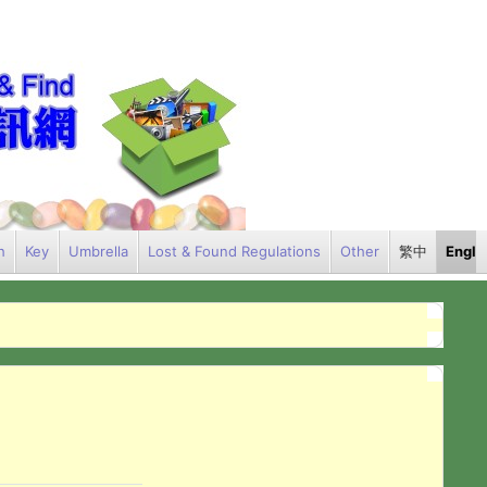
h
Key
Umbrella
Lost & Found Regulations
Other
繁中
Engli