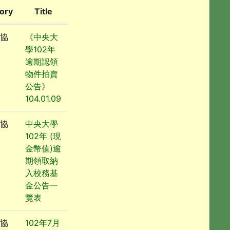
ory
Title
協
《中央大
學102年
逾期認領
物件拍賣
公告》
104.01.09
協
中央大學
102年 (現
金幣值)逾
期領取納
入校務基
金公告一
覽表
協
102年7月