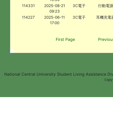
114331
2025-08-21
3C電子
行動電
09:23
114227
2025-06-11
3C電子
耳機充電
17:00
First Page
Previou
National Central University Student Living Assistance D
        Copy