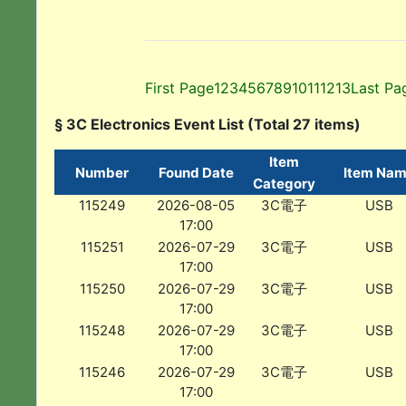
First Page
1
2
3
4
5
6
7
8
9
10
11
12
13
Last Pa
§ 3C Electronics Event List (Total 27 items)
Item
Number
Found Date
Item Na
Category
115249
2026-08-05
3C電子
USB
17:00
115251
2026-07-29
3C電子
USB
17:00
115250
2026-07-29
3C電子
USB
17:00
115248
2026-07-29
3C電子
USB
17:00
115246
2026-07-29
3C電子
USB
17:00