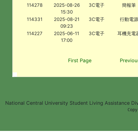
114278
2025-08-26
3C電子
簡報筆
15:30
114331
2025-08-21
3C電子
行動電
09:23
114227
2025-06-11
3C電子
耳機充電
17:00
First Page
Previou
National Central University Student Living Assistance D
        Copy