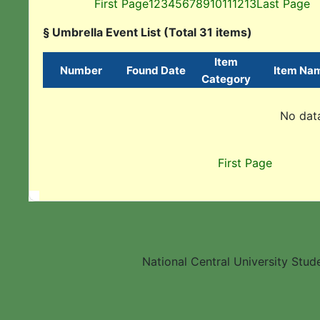
First Page
1
2
3
4
5
6
7
8
9
10
11
12
13
Last Page
§ Umbrella Event List (Total 31 items)
Item
Number
Found Date
Item Na
Category
No data
First Page
National Central University Stud