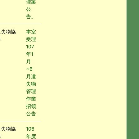
理案
公
告。
遺失物協
本室
尋
受理
107
年1
月
~6
月遺
失物
管理
作業
招領
公告
遺失物協
106
尋
年度