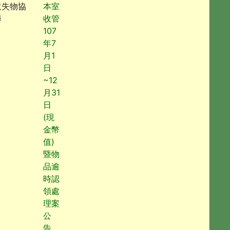
遺失物協
本室
尋
收管
107
年7
月1
日
~12
月31
日
(現
金幣
值)
暨物
品逾
時認
領處
理案
公
告。