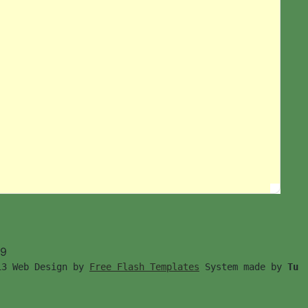
99
13 Web Design by 
Free Flash Templates
 System made by 
Tu　