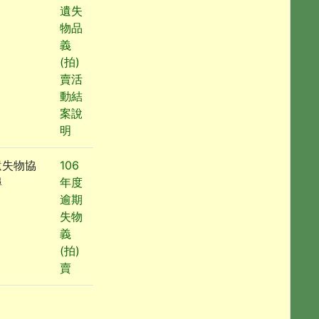
遺失
物品
義
(拍)
賣活
動結
案說
明
遺失物協
106
尋
年度
逾期
失物
義
(拍)
賣