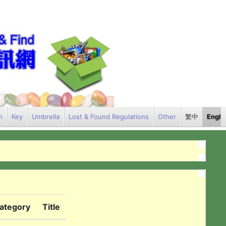
h
Key
Umbrella
Lost & Found Regulations
Other
繁中
Engli
ategory
Title