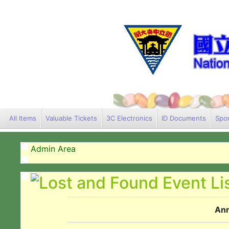
All Items
Valuable Tickets
3C Electronics
ID Documents
Spor
Admin Area
An