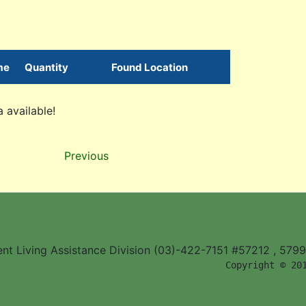
me
Quantity
Found Location
 available!
Previous
ent Living Assistance Division (03)-422-7151 #57212 , 579
        Copyright © 20