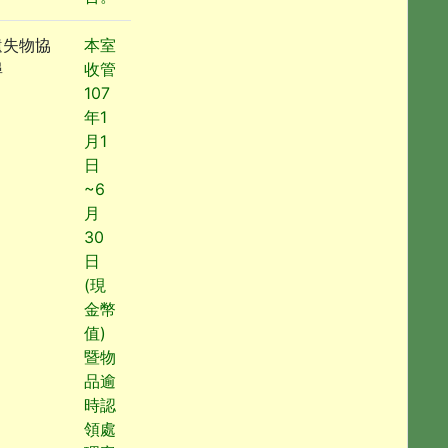
遺失物協
本室
尋
收管
107
年1
月1
日
~6
月
30
日
(現
金幣
值)
暨物
品逾
時認
領處