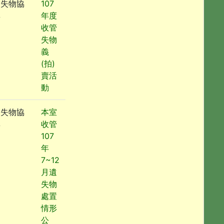
遺失物協
107
尋
年度
收管
失物
義
(拍)
賣活
動
遺失物協
本室
尋
收管
107
年
7~12
月遺
失物
處置
情形
公