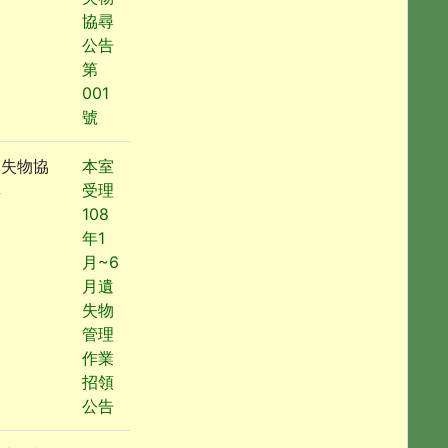
協尋
公告
第
001
號
遺失物協
本室
尋
受理
108
年1
月~6
月遺
失物
管理
作業
招領
公告