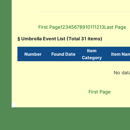
First Page
1
2
3
4
5
6
7
8
9
10
11
12
13
Last Page
§ Umbrella Event List (Total 31 items)
Item
Number
Found Date
Item Na
Category
No data
First Page