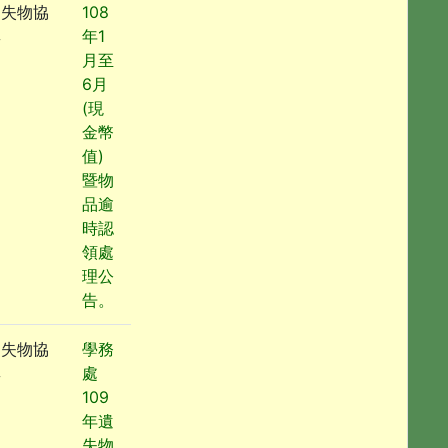
遺失物協
108
尋
年1
月至
6月
(現
金幣
值)
暨物
品逾
時認
領處
理公
告。
遺失物協
學務
尋
處
109
年遺
失物