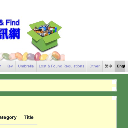
h
Key
Umbrella
Lost & Found Regulations
Other
繁中
Engli
ategory
Title