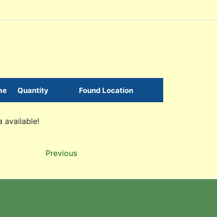
me
Quantity
Found Location
 available!
Previous