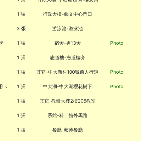
1 張
行政大樓-藝文中心門口
3 張
游泳池-游泳池
卡
1 張
宿舍-男13舍
Photo
1 張
志道樓-志道樓旁
1 張
其它-中大新村100號前人行道
Photo
用卡
1 張
中大湖-中大湖櫻花樹下
Photo
1 張
其它-教研大樓2樓206教室
1 張
系館-科二館外馬路
1 張
餐廳-菘苑餐廳