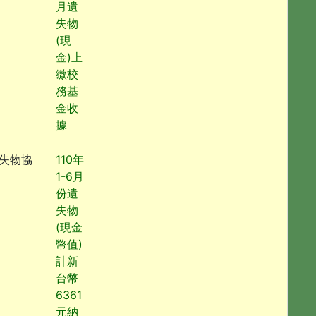
月遺
失物
(現
金)上
繳校
務基
金收
據
失物協
110年
1-6月
份遺
失物
(現金
幣值)
計新
台幣
6361
元納