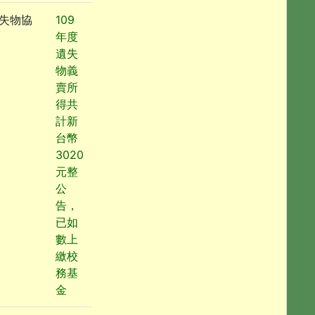
失物協
109
年度
遺失
物義
賣所
得共
計新
台幣
3020
元整
公
告，
已如
數上
繳校
務基
金