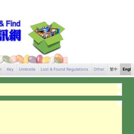
h
Key
Umbrella
Lost & Found Regulations
Other
繁中
Engli