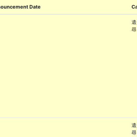
ouncement Date
C
遺
尋
遺
尋