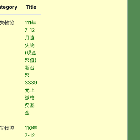
ategory
Title
失物協
111年
7-12
月遺
失物
(現金
幣值)
新台
幣
3339
元上
繳校
務基
金
失物協
110年
7-12