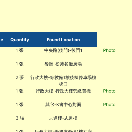
me
Quantity
Found Location
1 張
中央路(後門)-後門1
Photo
1 張
餐廳-松苑餐廳廣場
2 張
行政大樓-綜教館1樓後棟停車場樓
梯口
1 張
行政大樓-行政大樓旁繳費機
Photo
1 張
其它-K書中心對面
Photo
3 張
志道樓-志道樓
1 張
行政大樓-學務處西側1樓女廁