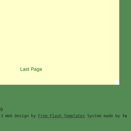
Last Page
99
13 Web Design by 
Free Flash Templates
 System made by 
Tu　