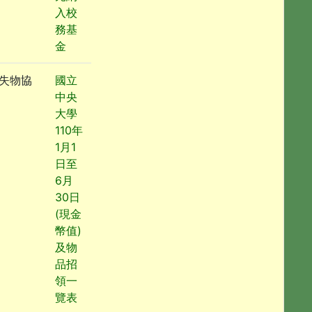
入校
務基
金
失物協
國立
中央
大學
110年
1月1
日至
6月
30日
(現金
幣值)
及物
品招
領一
覽表