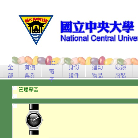
3C
全
有價
身份
運動
眼鏡
電
部
票券
證件
物品
服裝
子
管理專區