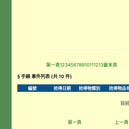
第一頁
1
2
3
4
5
6
7
8
9
10
11
12
13
最末頁
§ 手錶 事件列表 (共 10 件)
編號
拾得日期
拾得物類別
拾得物品
目前
第一頁
上一頁