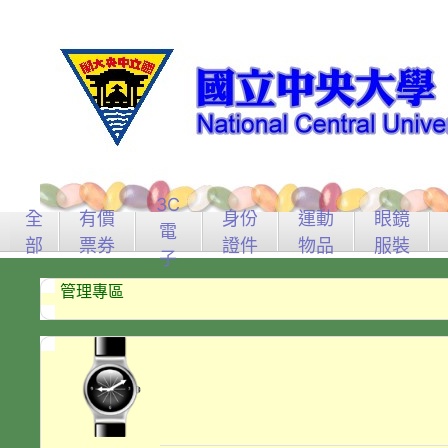
3C
全
有價
身份
運動
眼鏡
電
部
票券
證件
物品
服裝
子
管理專區