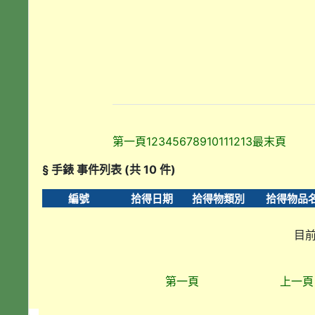
第一頁
1
2
3
4
5
6
7
8
9
10
11
12
13
最末頁
§ 手錶 事件列表 (共 10 件)
編號
拾得日期
拾得物類別
拾得物品
目前
第一頁
上一頁