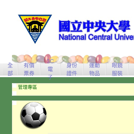
3C
全
有價
身份
運動
眼鏡
電
部
票券
證件
物品
服裝
子
管理專區