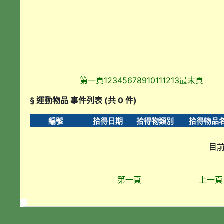
第一頁
1
2
3
4
5
6
7
8
9
10
11
12
13
最末頁
§ 運動物品 事件列表 (共 0 件)
編號
拾得日期
拾得物類別
拾得物品
目前
第一頁
上一頁