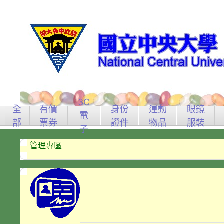
3C
全
有價
身份
運動
眼鏡
電
部
票券
證件
物品
服裝
子
管理專區