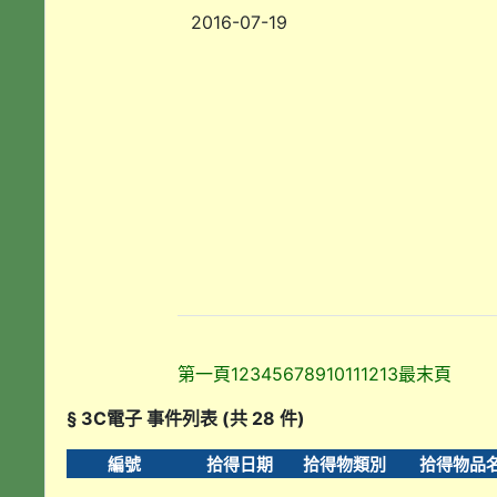
2016-07-19
第一頁
1
2
3
4
5
6
7
8
9
10
11
12
13
最末頁
§ 3C電子 事件列表 (共 28 件)
編號
拾得日期
拾得物類別
拾得物品