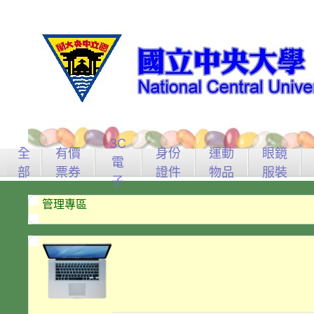
3C
全
有價
身份
運動
眼鏡
電
部
票券
證件
物品
服裝
子
管理專區