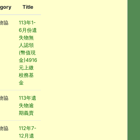
gory
Title
物協
113年1-
6月份遺
失物無
人認領
(幣值現
金)4916
元上繳
校務基
金
物協
113年遺
失物逾
期義賣
物協
112年7-
12月遺