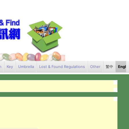
h
Key
Umbrella
Lost & Found Regulations
Other
繁中
Engli