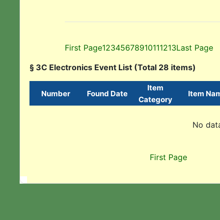
First Page
1
2
3
4
5
6
7
8
9
10
11
12
13
Last Page
§ 3C Electronics Event List (Total 28 items)
Item
Number
Found Date
Item Na
Category
No data
First Page