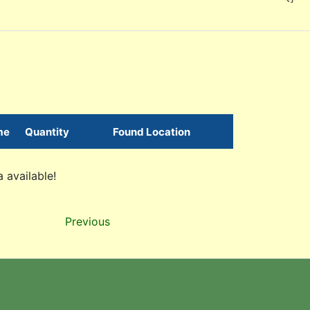
me
Quantity
Found Location
 available!
Previous