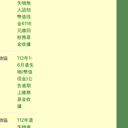
失物無
人認領
幣值現
金6116
元繳回
校務基
金收據
物協
112年1-
6月遺失
物(幣值
現金)公
告逾期
上繳務
基金收
據
物協
112年遺
失物逾