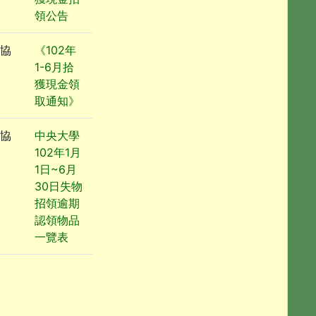
領公告
協
《102年
1-6月拾
獲現金領
取通知》
協
中央大學
102年1月
1日~6月
30日失物
招領逾期
認領物品
一覽表