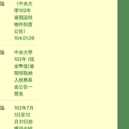
協
《中央大
學102年
逾期認領
物件拍賣
公告》
104.01.09
協
中央大學
102年 (現
金幣值)逾
期領取納
入校務基
金公告一
覽表
協
102年7月
1日至12
月31日拾
獲現金招