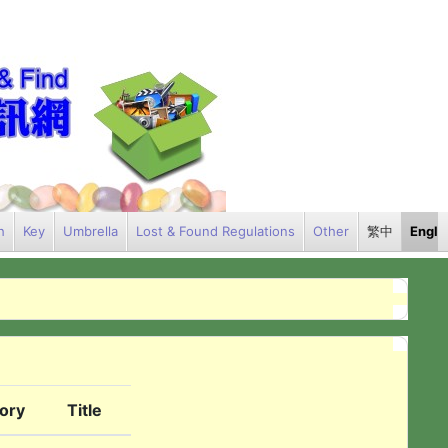
h
Key
Umbrella
Lost & Found Regulations
Other
繁中
Engli
ory
Title