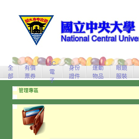
3C
全
有價
身份
運動
眼鏡
電
部
票券
證件
物品
服裝
子
管理專區